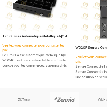
Tiroir Caisse Automatique Métallique RJ11 4
Billets & 8 Pièces – WD0408
Veuillez vous connecter pour consulter les
WD20P Serrure Conne
prix.
Le Tiroir Caisse Automatique Métallique RJ11
Veuillez vous connect
WD0408 est une solution fiable et robuste
prix.
conçue pour les commerces, supermarchés,
Serrure Connectée In
restaurants, pharmacies
Serrure Connectée In
une solution de sécu
conçue pour les
ZKTeco
WizH