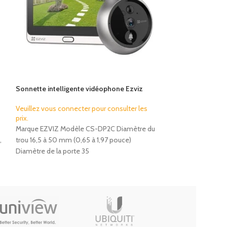
Sonnette intelligente vidéophone Ezviz
Serrure intelligen
DP2C Display 4.3” Wi-Fi
Veuillez vous conn
Veuillez vous connecter pour consulter les
prix.
prix.
Marque Tuya Modè
Marque EZVIZ Modèle CS-DP2C Diamètre du
Smartphone via Wif
,
trou 16,5 à 50 mm (0,65 à 1,97 pouce)
cartes magnétique
Diamètre de la porte 35
mécaniques Dime
TUYA