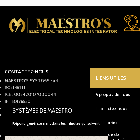
CONTACTEZ-NOUS
LIENS UTILES
MAESTRO'S SYSTEMS sarl
RC : 145141
ICE : 003420107000044
A propos de nous
IF : 60176550
Taxe : 57228150
Contactez nous
SYSTÈMES DE MAESTRO
Bureau : 05399-59910
Mobile : +212661345908
Catégories
Répond généralement dans les minutes qui suivent
Whatsapp : +212661559019
Politique de
29 Av. Omar Mokhtar, Tanger, 90060