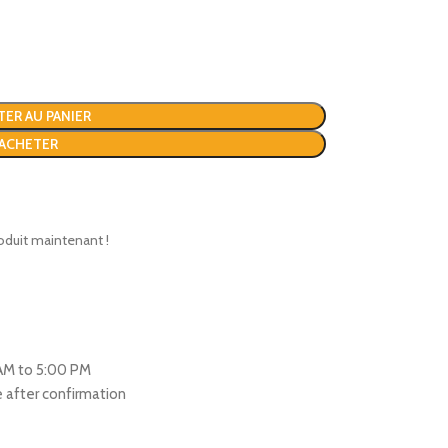
TER AU PANIER
ACHETER
oduit maintenant !
 AM to 5:00 PM
re after confirmation