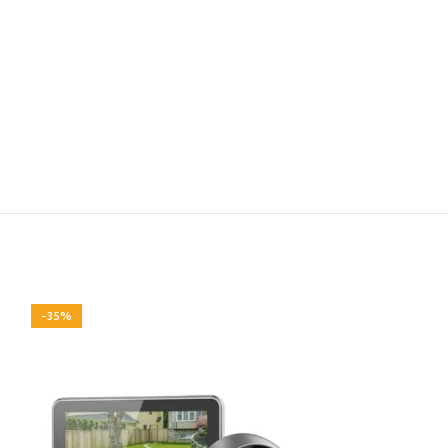
-35%
-24%