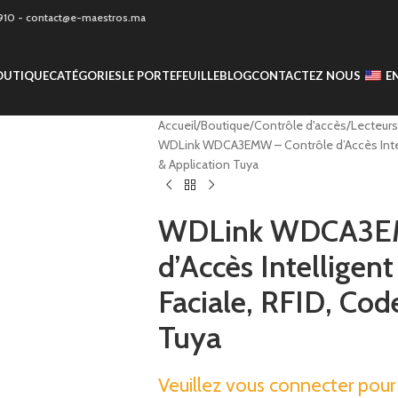
9910 - contact@e-maestros.ma
OUTIQUE
CATÉGORIES
LE PORTEFEUILLE
BLOG
CONTACTEZ NOUS
E
Accueil
Boutique
Contrôle d'accès
Lecteurs
WDLink WDCA3EMW – Contrôle d’Accès Intell
& Application Tuya
WDLink WDCA3EM
d’Accès Intelligen
Faciale, RFID, Cod
Tuya
Veuillez vous connecter pour c