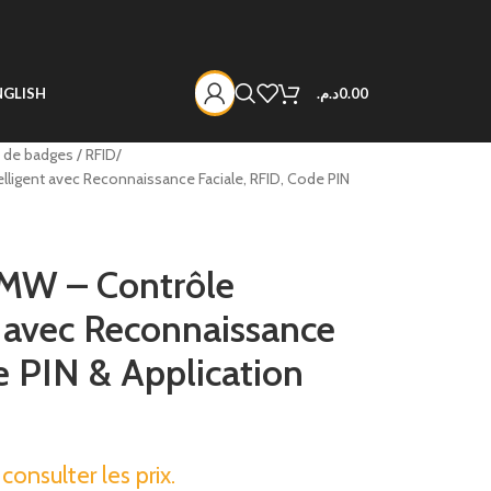
د.م.
0.00
NGLISH
 de badges / RFID
igent avec Reconnaissance Faciale, RFID, Code PIN
W – Contrôle
t avec Reconnaissance
e PIN & Application
onsulter les prix.