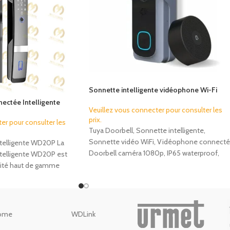
Sonnette intelligente vidéophone Wi-Fi
Doorbell Tuya 1080p IP65
ctée Intelligente
Veuillez vous connecter pour consulter les
prix.
er pour consulter les
Tuya Doorbell, Sonnette intelligente,
Sonnette vidéo WiFi, Vidéophone connecté
telligente WD20P La
Doorbell caméra 1080p, IP65 waterproof,
telligente WD20P est
Caméra sonnette extérieure, Maison
rité haut de gamme
intelligente, Smart Home Maroc, Sécurité
maison, Tuya Smart, Smart Life
ome
WDLink