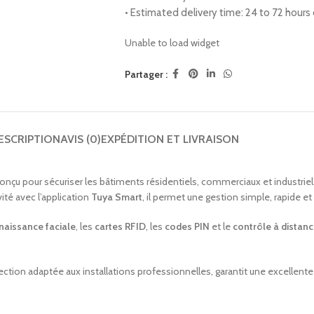
• Estimated delivery time: 24 to 72 hour
Unable to load widget
Partager :
ESCRIPTION
AVIS (0)
EXPÉDITION ET LIVRAISON
onçu pour sécuriser les bâtiments résidentiels, commerciaux et industrie
vité avec l’application
Tuya Smart
, il permet une gestion simple, rapide e
naissance faciale
, les
cartes RFID
, les
codes PIN
et le
contrôle à distan
tion adaptée aux installations professionnelles, garantit une excellente fia