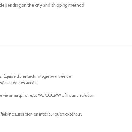
s depending on the city and shipping method
ls. Équipé d’une technologie avancée de
t sécurisée des accès.
ce via smartphone
, le WDCA3EMW offre une solution
bilité aussi bien en intérieur qu’en extérieur.