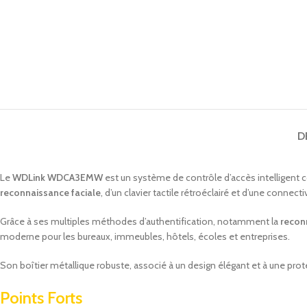
D
Le
WDLink WDCA3EMW
est un système de contrôle d’accès intelligent c
reconnaissance faciale
, d’un clavier tactile rétroéclairé et d’une connecti
Grâce à ses multiples méthodes d’authentification, notamment la
recon
moderne pour les bureaux, immeubles, hôtels, écoles et entreprises.
Son boîtier métallique robuste, associé à un design élégant et à une protec
Points Forts