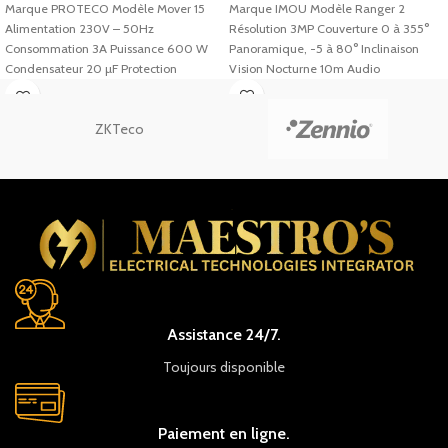
Marque PROTECO Modèle Mover 15
Marque IMOU Modèle Ranger 2
Alimentation 230V – 50Hz
Résolution 3MP Couverture 0 à 355°
Consommation 3A Puissance 600 W
Panoramique, -5 à 80° Inclinaison
Condensateur 20 µF Protection
Vision Nocturne 10m Audio
thermique 150°C
ZKTeco
Assistance 24/7.
Toujours disponible
Paiement en ligne.