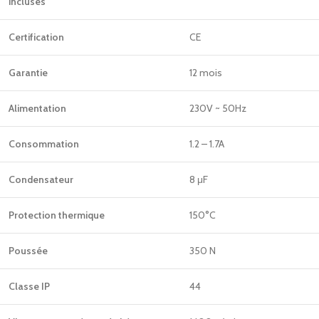
incluses
Certification
CE
Garantie
12 mois
Alimentation
230V ~ 50Hz
Consommation
1.2 – 1.7A
Condensateur
8 μF
Protection thermique
150°C
Poussée
350 N
Classe IP
44