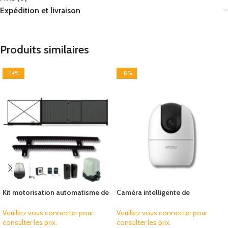
Expédition et livraison
Produits similaires
-14%
-8%
Kit motorisation automatisme de
Caméra intelligente de
portail coulissant Proteco Mover
surveillance d'intérieur 3MP Imou
15
Ranger 2
Veuillez vous connecter pour
Veuillez vous connecter pour
consulter les prix.
consulter les prix.