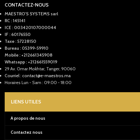
CONTACTEZ-NOUS
MAESTRO'S SYSTEMS sarl
RC : 145141
ICE : 003420107000044
IF : 60176550
Taxe : 57228150
Bureau : 05399-59910
Mobile : +212661345908
Whatsapp : +212661559019
29 Av. Omar Mokhtar, Tanger, 90060
Courriel : contact@e-maestros.ma
Horaires Lun - Sam : 09:00 - 18:00
LIENS UTILES
A propos de nous
Contactez nous