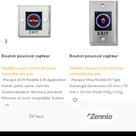
Bouton poussoir capteur
Bouton poussoir capteur
infrarouge tactile sans contact
infrarouge tactile sans contact
ACM K2B LED
5Yoa K1 LED
Veuillez vous connecter pour
Veuillez vous connecter pour
consulter les prix.
consulter les prix.
Marque ACM Modèle K2B Application
Marque 5Yoa Modèle K1 Type
Portail, porte, sortie, contrôle
Rectangle Dimensions 115 mm x 70
d’automatisation Structure standard
mm x 29 mm Poids 108g / 120g
Panneau en acier inoxydable, bouton
en acier
ZKTeco