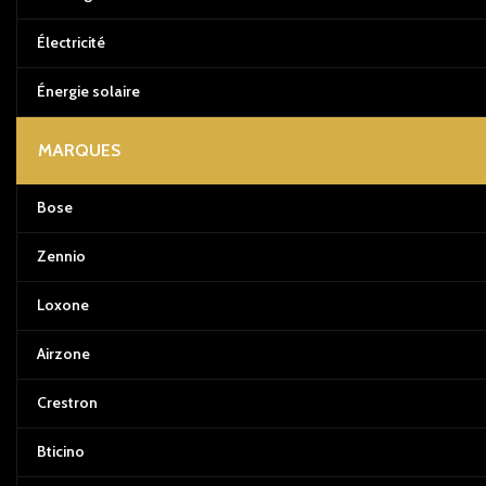
Électricité
Énergie solaire
MARQUES
Bose
Zennio
Loxone
Airzone
Crestron
Bticino