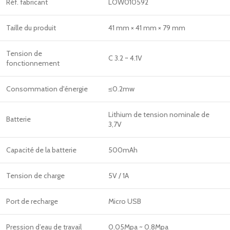
Réf. fabricant
LOW010592
Taille du produit
41 mm × 41 mm × 79 mm
Tension de
C 3.2 ~ 4.1V
fonctionnement
Consommation d'énergie
≤0.2mw
Lithium de tension nominale de
Batterie
3,7V
Capacité de la batterie
500mAh
Tension de charge
5V / 1A
Port de recharge
Micro USB
Pression d’eau de travail
0.05Mpa ~ 0.8Mpa