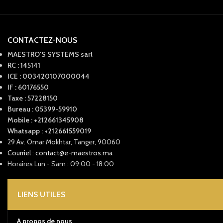
CONTACTEZ-NOUS
MAESTRO'S SYSTEMS sarl
RC : 145141
ICE : 003420107000044
IF : 60176550
Taxe : 57228150
Bureau : 05399-59910
Mobile : +212661345908
Whatsapp : +212661559019
29 Av. Omar Mokhtar, Tanger, 90060
Courriel : contact@e-maestros.ma
Horaires Lun - Sam : 09:00 - 18:00
LIENS UTILES
A propos de nous