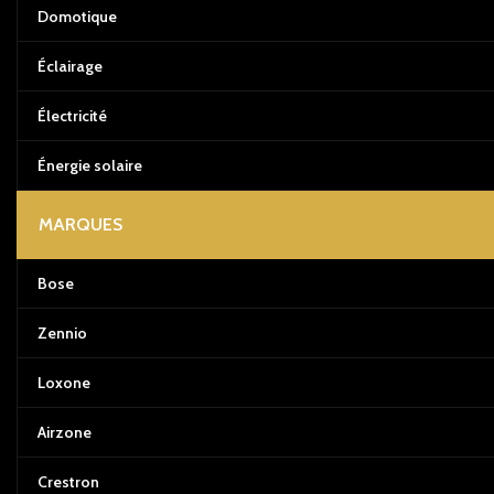
Domotique
Éclairage
Électricité
Énergie solaire
MARQUES
Bose
Zennio
Loxone
Airzone
Crestron