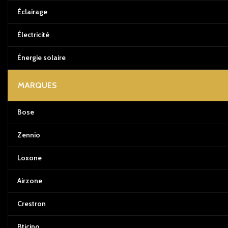
Éclairage
Électricité
Énergie solaire
MARQUES
Bose
Zennio
Loxone
Airzone
Crestron
Bticino