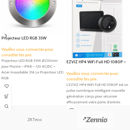
Projecteur LED RGB 35W
Ø230mm pour Piscine – IP68 –
12V AC/DC – Inox 316
Veuillez vous connecter pour
consulter les prix.
Projecteur LED RGB 35W Ø230mm
EZVIZ HP4 WiFi Full HD 1080P –
pour Piscine – IP68 – 12V AC/DC –
Judas Numérique Intelligent avec
Acier Inoxydable 316 Le Projecteur LED
Écran 4.3″ et Appel Vidéo
Veuillez vous connecter pour
RGB
consulter les prix.
L’EZVIZ HP4 WiFi Full HD 1080P est un
judas numérique intelligent nouvelle
génération conçu pour sécuriser
efficacement votre porte d’entrée.
ZKTeco