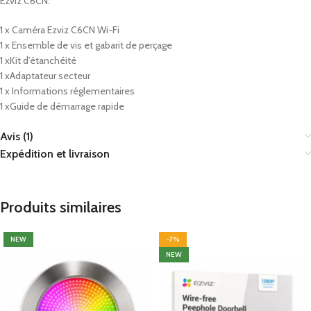
Ezviz C6CN:
1 x Caméra Ezviz C6CN Wi-Fi
1 x Ensemble de vis et gabarit de perçage
1 xKit d’étanchéité
1 xAdaptateur secteur
1 x Informations réglementaires
1 xGuide de démarrage rapide
Avis (1)
Expédition et livraison
Produits similaires
NEW
-7%
NEW