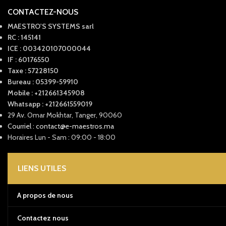
CONTACTEZ-NOUS
MAESTRO'S SYSTEMS sarl
RC : 145141
ICE : 003420107000044
IF : 60176550
Taxe : 57228150
Bureau : 05399-59910
Mobile : +212661345908
Whatsapp : +212661559019
29 Av. Omar Mokhtar, Tanger, 90060
Courriel : contact@e-maestros.ma
Horaires Lun - Sam : 09:00 - 18:00
LIENS UTILES
A propos de nous
Contactez nous