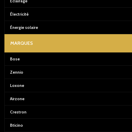
Éclairage
Électricité
Énergie solaire
MARQUES
Bose
Zennio
Loxone
Airzone
Crestron
Bticino