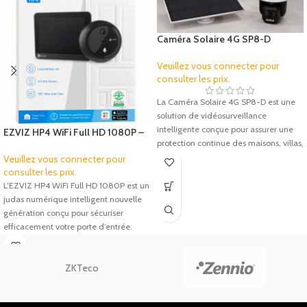
Caméra Solaire 4G SP8-D
Double Objectif PTZ 2K avec
Panneau Solaire
Veuillez vous connecter pour
consulter les prix.
La Caméra Solaire 4G SP8-D est une
solution de vidéosurveillance
intelligente conçue pour assurer une
EZVIZ HP4 WiFi Full HD 1080P –
protection continue des maisons, villas,
Judas Numérique Intelligent avec
Écran 4.3″ et Appel Vidéo
Veuillez vous connecter pour
consulter les prix.
L’EZVIZ HP4 WiFi Full HD 1080P est un
judas numérique intelligent nouvelle
génération conçu pour sécuriser
efficacement votre porte d’entrée.
ZKTeco