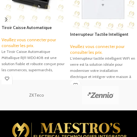
Tiroir Caisse Automatique
Métallique RJ11 4 Billets & 8
Interrupteur Tactile Intelligent
Pièces – WD0408
Veuillez vous connecter pour
WiFi en Verre Blanc
consulter les prix.
Veuillez vous connecter pour
Le Tiroir Caisse Automatique
consulter les prix.
Métallique RJ11 WD0408 est une
L’interrupteur tactile intelligent WiFi en
solution fiable et robuste conçue pour
verre est la solution idéale pour
les commerces, supermarchés,
moderniser votre installation
restaurants, pharmacies
électrique et intégrer votre maison à
ZKTeco