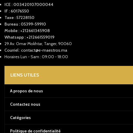
ICE : 003420107000044
IF : 60176550
Taxe : 57228150
Bureau : 05399-59910
Mobile : +212661345908
Whatsapp : +212661559019
29 Av. Omar Mokhtar, Tanger, 90060
Courriel : contact@e-maestros.ma
Horaires Lun - Sam : 09:00 - 18:00
LIENS UTILES
A propos de nous
Contactez nous
Catégories
Politique de confidentialité