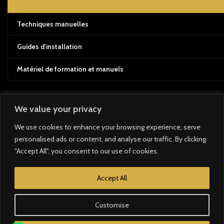
Techniques manuelles
Guides d'installation
Matériel de formation et manuels
We value your privacy
Système de paiement :
We use cookies to enhance your browsing experience, serve
personalised ads or content, and analyse our traffic. By clicking
Système d'expédition :
"Accept All", you consent to our use of cookies.
Nos liens sociaux :
Accept All
Customise
Développé avec ❤️ par
AYAMER DIGITAL
Tous droits réservés 2025
E-