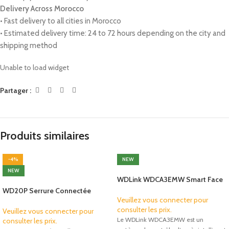
Delivery Across Morocco
• Fast delivery to all cities in Morocco
• Estimated delivery time: 24 to 72 hours depending on the city and
shipping method
Unable to load widget
Partager :
Produits similaires
-4%
NEW
NEW
WDLink WDCA3EMW Smart Face
Recognition Access Control |
WD20P Serrure Connectée
Tuya WiFi | RFID Card | PIN Code |
Veuillez vous connecter pour
Intelligente
IP66
consulter les prix.
Veuillez vous connecter pour
Le WDLink WDCA3EMW est un
consulter les prix.