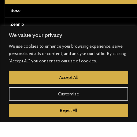
Bose
Zennio
We value your privacy
Loxone
We use cookies to enhance your browsing experience, serve
Airzone
personalised ads or content, and analyse our traffic. By clicking
"Accept All", you consent to our use of cookies.
Crestron
Accept All
Bticino
Sonos
Customise
DOCUMENTATION ET FORMATION
Reject All
Techniques manuelles