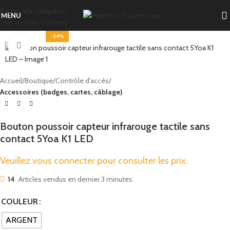
Sauter à la navigation
MENU
Skip to main content
-24%
Cliquez pour agrandir
Accueil
Boutique
Contrôle d'accès
Accessoires (badges, cartes, câblage)
Bouton poussoir capteur infrarouge tactile sans
contact 5Yoa K1 LED
Veuillez vous connecter pour consulter les prix.
14
Articles vendus en dernier 3 minutes
COULEUR
ARGENT