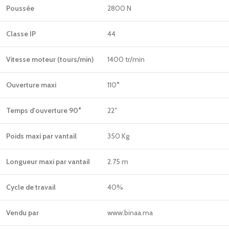
Poussée
2800 N
Classe IP
44
Vitesse moteur (tours/min)
1400 tr/min
Ouverture maxi
110°
Temps d'ouverture 90°
22″
Poids maxi par vantail
350 Kg
Longueur maxi par vantail
2.75 m
Cycle de travail
40%
Vendu par
www.binaa.ma