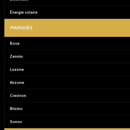
Énergie solaire
MARQUES
Bose
Zennio
Loxone
Airzone
Crestron
Bticino
Sonos