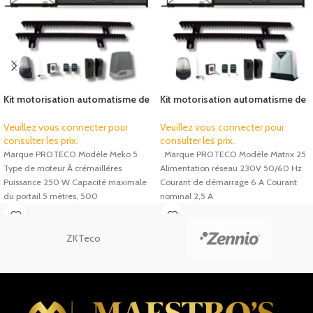
Kit motorisation automatisme de
Kit motorisation automatisme de
portail coulissant Proteco Meko 5
portail coulissant Proteco Matrix
25
Veuillez vous connecter pour
Veuillez vous connecter pour
consulter les prix.
consulter les prix.
Marque PROTECO Modèle Meko 5
Marque PROTECO Modèle Matrix 25
Type de moteur À crémaillères
Alimentation réseau 230V 50/60 Hz
Puissance 250 W Capacité maximale
Courant de démarrage 6 A Courant
du portail 5 mètres, 500
nominal 2,5 A
ZKTeco