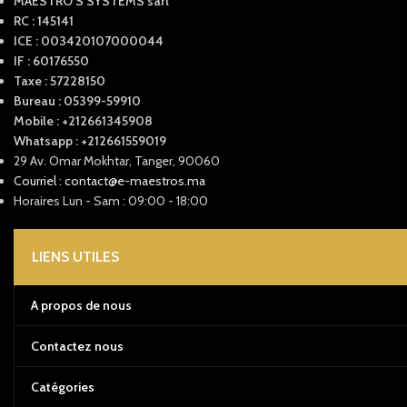
MAESTRO'S SYSTEMS sarl
RC : 145141
ICE : 003420107000044
IF : 60176550
Taxe : 57228150
Bureau : 05399-59910
Mobile : +212661345908
Whatsapp : +212661559019
29 Av. Omar Mokhtar, Tanger, 90060
Courriel : contact@e-maestros.ma
Horaires Lun - Sam : 09:00 - 18:00
LIENS UTILES
A propos de nous
Contactez nous
Catégories