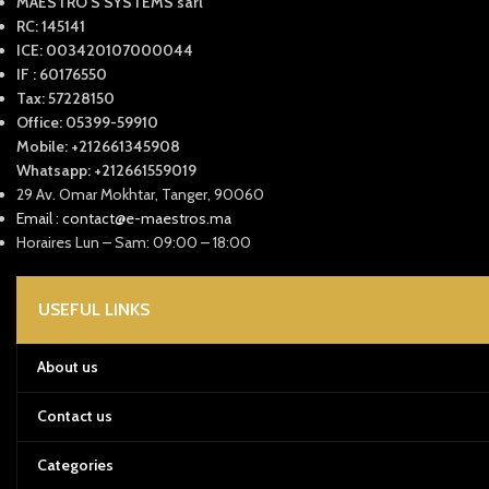
MAESTRO'S SYSTEMS sarl
RC: 145141
ICE: 003420107000044
IF : 60176550
Tax: 57228150
Office: 05399-59910
Mobile: +212661345908
Whatsapp: +212661559019
29 Av. Omar Mokhtar, Tanger, 90060
Email : contact@e-maestros.ma
Horaires Lun – Sam: 09:00 – 18:00
USEFUL LINKS
About us
Contact us
Categories