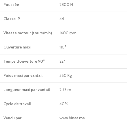
Poussée
2800 N
Classe IP
44
Vitesse moteur (tours/min)
1400 rpm
Ouverture maxi
110°
Temps d’ouverture 90°
22″
Poids maxi par vantail
350 Kg
Longueur maxi par vantail
2.75 m
Cycle de travail
40%
Vendu par
www.binaa.ma