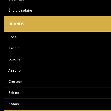
Énergie solaire
BRANDS
Bose
Zennio
Loxone
Airzone
Crestron
Bticino
Sonos