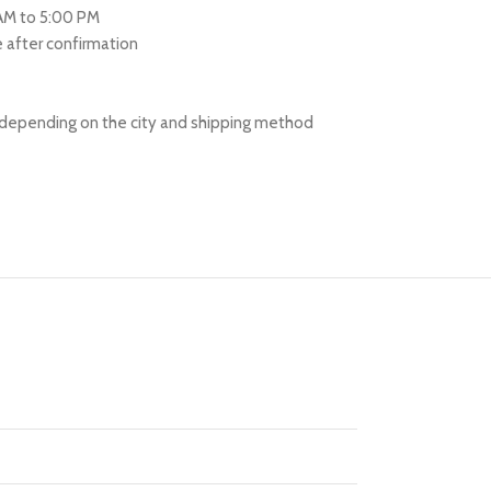
 AM to 5:00 PM
re after confirmation
s depending on the city and shipping method