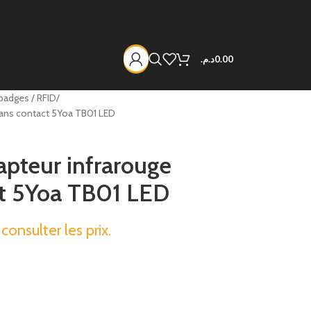
د.م.
0.00
badges / RFID
 sans contact 5Yoa TB01 LED
apteur infrarouge
act 5Yoa TB01 LED
onsulter les prix.