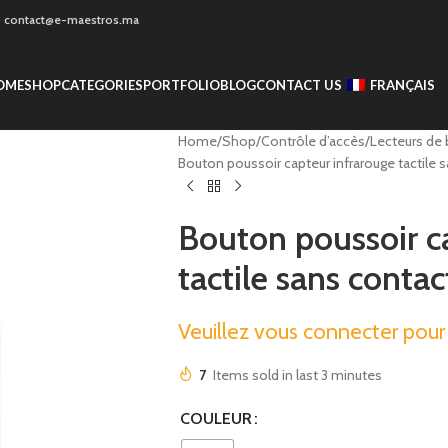
 - contact@e-maestros.ma
OME
SHOP
CATEGORIES
PORTFOLIO
BLOG
CONTACT US
FRANÇAIS
Home
Shop
Contrôle d’accès
Lecteurs de 
Bouton poussoir capteur infrarouge tactile
Bouton poussoir c
tactile sans cont
Veuillez vous connecter pour c
7
Items sold in last 3 minutes
COULEUR