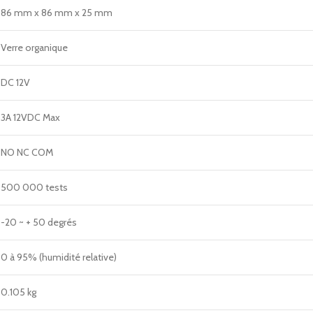
86 mm x 86 mm x 25 mm
Verre organique
DC 12V
3A 12VDC Max
NO NC COM
500 000 tests
-20 ~ + 50 degrés
0 à 95% (humidité relative)
0.105 kg