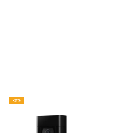
-21%
-32%