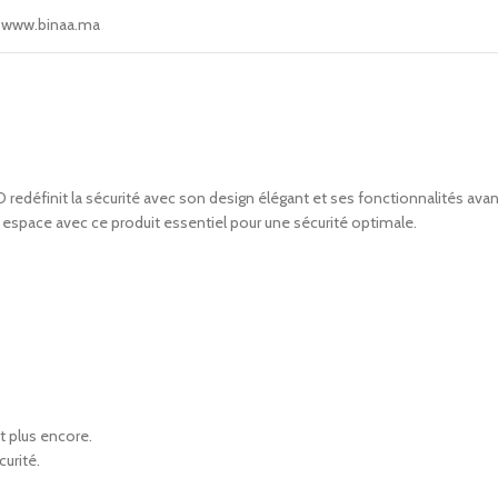
www.binaa.ma
edéfinit la sécurité avec son design élégant et ses fonctionnalités avancé
space avec ce produit essentiel pour une sécurité optimale.
t plus encore.
urité.