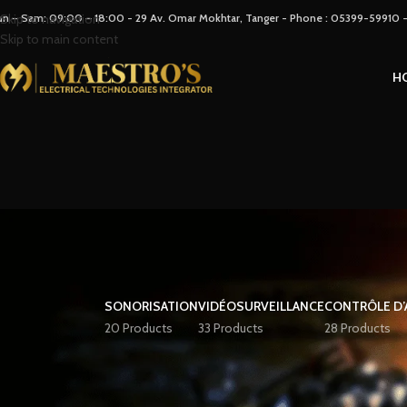
un – Sam: 09:00 – 18:00 - 29 Av. Omar Mokhtar, Tanger - Phone : 05399-59910
Skip to navigation
Skip to main content
H
SONORISATION
VIDÉOSURVEILLANCE
CONTRÔLE D’
20 Products
33 Products
28 Products
STOCK STATUS
Home
Crestron
On sale
No products were fou