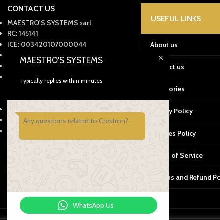
CONTACT US
USEFUL LINKS
MAESTRO'S SYSTEMS sarl
RC: 145141
ICE: 003420107000044
About us
IF : 60176550
MAESTRO'S SYSTEMS
Tax: 57228150
Contact us
Office: 05399-59910
Typically replies within minutes
Mobile: +212661345908
Categories
Whatsapp: +212661559019
29 Av. Omar Mokhtar, Tanger, 90060
Privacy Policy
Email : contact@e-maestros.ma
Any questions related to Crestron?
Horaires Lun – Sam: 09:00 – 18:00
Cookies Policy
Terms of Service
Returns and Refund Po
WhatsApp Us