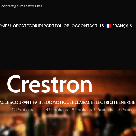
 - contact@e-maestros.ma
OME
SHOP
CATEGORIES
PORTFOLIO
BLOG
CONTACT US
FRANÇAIS
Crestron
ACCÈS
COURANT FAIBLE
DOMOTIQUE
ÉCLAIRAGE
ÉLECTRICITÉ
ÉNERGIE
12 Products
42 Products
9 Products
6 Products
3 Product
nd matching your selection.