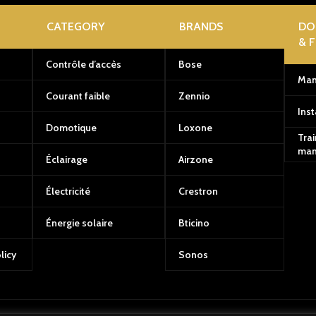
CATEGORY
BRANDS
DO
& 
Contrôle d’accès
Bose
Man
Courant faible
Zennio
Inst
Domotique
Loxone
Trai
man
Éclairage
Airzone
Électricité
Crestron
Énergie solaire
Bticino
licy
Sonos