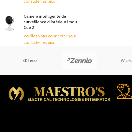
consulter les prix.
Caméra intelligente de
surveillance d’intérieur Imou
Cue 2
Veuillez vous connecter pour
consulter les prix.
ZKTeco
WizH