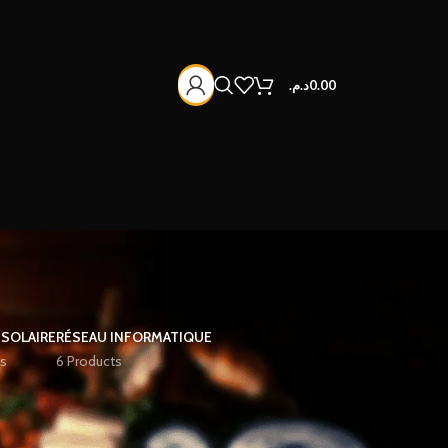
د.م.
0.00
 SOLAIRE
RÉSEAU INFORMATIQUE
s
6 Products