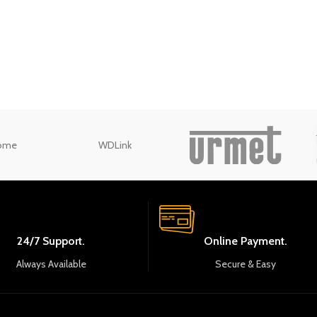
ome
WDLink
24/7 Support.
Online Payment.
Always Available
Secure & Easy