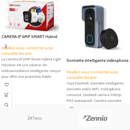
CAMERA IP 6MP SMART Hybrid
Light Hikvision
Veuillez vous connecter pour
consulter les prix.
La caméra IP 6MP Smart Hybrid Light
Sonnette intelligente vidéophone
Hikvision est une solution de
Wi-Fi Doorbell Tuya 1080p IP65
vidéosurveillance intelligente conçue
Veuillez vous connecter pour
pour offrir une protection fiable
consulter les prix.
Tuya Doorbell, Sonnette intelligente,
Sonnette vidéo WiFi, Vidéophone
connecté, Doorbell caméra 1080p,
IP65 waterproof, Caméra sonnette
extérieure, Maison intelligente, Smart
Home Maroc, Sécurité maison, Tuya
ZKTeco
Smart, Smart Life