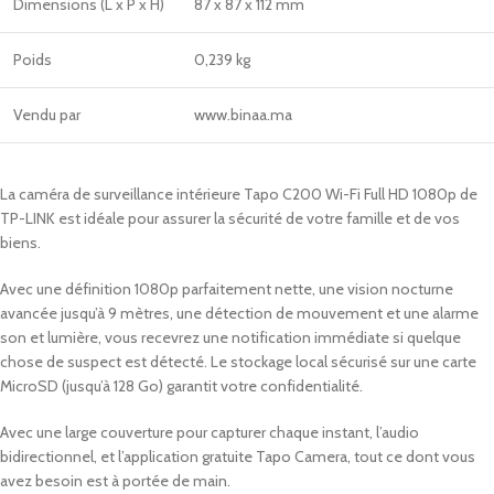
Dimensions (L x P x H)
87 x 87 x 112 mm
Poids
0,239 kg
Vendu par
www.binaa.ma
La caméra de surveillance intérieure Tapo C200 Wi-Fi Full HD 1080p de
TP-LINK est idéale pour assurer la sécurité de votre famille et de vos
biens.
Avec une définition 1080p parfaitement nette, une vision nocturne
avancée jusqu’à 9 mètres, une détection de mouvement et une alarme
son et lumière, vous recevrez une notification immédiate si quelque
chose de suspect est détecté. Le stockage local sécurisé sur une carte
MicroSD (jusqu’à 128 Go) garantit votre confidentialité.
Avec une large couverture pour capturer chaque instant, l’audio
bidirectionnel, et l’application gratuite Tapo Camera, tout ce dont vous
avez besoin est à portée de main.