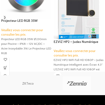
Projecteur LED RGB 35W
Ø230mm pour Piscine – IP68 –
12V AC/DC – Inox 316
Veuillez vous connecter pour
consulter les prix.
Projecteur LED RGB 35W Ø230mm
EZVIZ HP2 – Judas Numérique
pour Piscine – IP68 – 12V AC/DC –
Intelligent Wi-Fi avec Écran 4,3″
Acier Inoxydable 316 Le Projecteur LED
Veuillez vous connecter pour
RGB
consulter les prix.
EZVIZ HP2 WiFi Full HD 1080P – Judas
Numérique Intelligent avec Écran 4.3″
L’EZVIZ HP2 WiFi Full HD 1080P est
ZKTeco