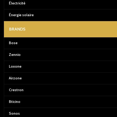
Électricité
Énergie solaire
BRANDS
Bose
Zennio
Loxone
Airzone
Crestron
Bticino
Sonos