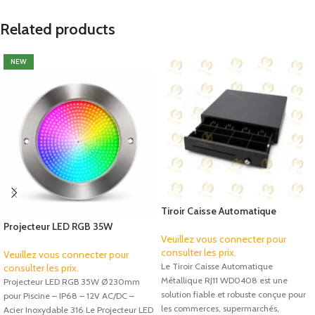
Related products
NEW
Tiroir Caisse Automatique
Métallique RJ11 4 Billets & 8
Projecteur LED RGB 35W
Pièces – WD0408
Veuillez vous connecter pour
Ø230mm pour Piscine – IP68 –
consulter les prix.
12V AC/DC – Inox 316
Veuillez vous connecter pour
Le Tiroir Caisse Automatique
consulter les prix.
Métallique RJ11 WD0408 est une
Projecteur LED RGB 35W Ø230mm
solution fiable et robuste conçue pour
pour Piscine – IP68 – 12V AC/DC –
les commerces, supermarchés,
Acier Inoxydable 316 Le Projecteur LED