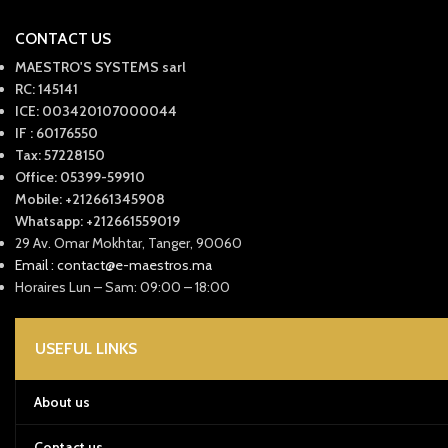
CONTACT US
MAESTRO'S SYSTEMS sarl
RC: 145141
ICE: 003420107000044
IF : 60176550
Tax: 57228150
Office: 05399-59910
Mobile: +212661345908
Whatsapp: +212661559019
29 Av. Omar Mokhtar, Tanger, 90060
Email : contact@e-maestros.ma
Horaires Lun – Sam: 09:00 – 18:00
USEFUL LINKS
About us
Contact us