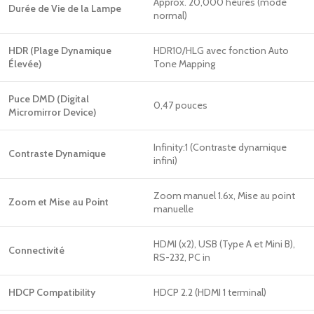
Approx. 20,000 heures (mode
Durée de Vie de la Lampe
normal)
HDR (Plage Dynamique
HDR10/HLG avec fonction Auto
Élevée)
Tone Mapping
Puce DMD (Digital
0,47 pouces
Micromirror Device)
Infinity:1 (Contraste dynamique
Contraste Dynamique
infini)
Zoom manuel 1.6x, Mise au point
Zoom et Mise au Point
manuelle
HDMI (x2), USB (Type A et Mini B),
Connectivité
RS-232, PC in
HDCP Compatibility
HDCP 2.2 (HDMI 1 terminal)