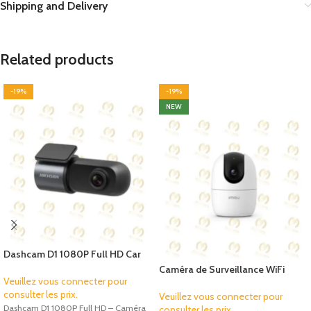
Shipping and Delivery
Related products
-19%
-19%
NEW
Dashcam D1 1080P Full HD Car
Camera – Wide Angle Driving
Caméra de Surveillance WiFi
Recorder
Veuillez vous connecter pour
Intérieure IMOU Ranger 2 3MP 2K
consulter les prix.
– Vision Nocturne & Suivi
Veuillez vous connecter pour
Intelligent
Dashcam D1 1080P Full HD – Caméra
consulter les prix.