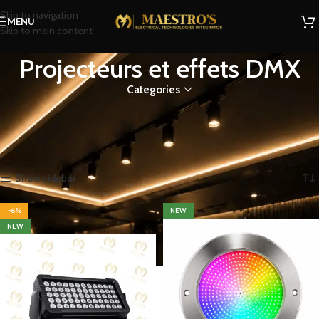
Skip to navigation
MENU
Skip to main content
Projecteurs et effets DMX
Categories
Projecteurs et effets DMX
Home
Shop
Éclairage
Éclairage DMX
Projecteurs et effets DMX
Showing 1–12 of 16 results
Show sidebar
-6%
NEW
NEW