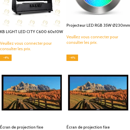
Projecteur LED RGB 35W Ø230mm
pour Piscine – IP68 – 12V AC/DC –
KB LIGHT LED CITY C600 60x10W
Inox 316
Veuillez vous connecter pour
RGBW IP65 | Projecteur LED
consulter les prix.
Veuillez vous connecter pour
consulter les prix.
-4%
-4%
Écran de projection fixe
Écran de projection fixe