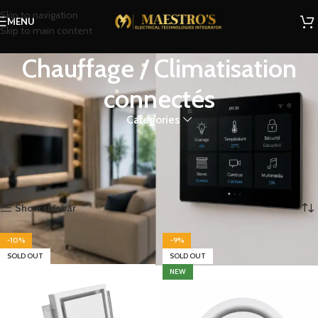
Skip to navigation
MENU
Skip to main content
Chauffage / Climatisation
connectés
Categories
Chauffage / Climatisation connectés
Home
Shop
Domotique
Chauffage / Climatisation connectés
Showing all 3 results
Show sidebar
-10%
-9%
SOLD OUT
SOLD OUT
NEW