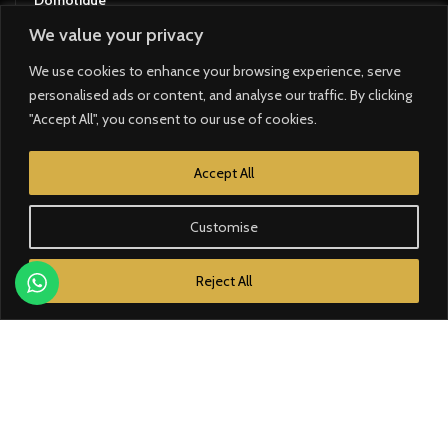
Domotique
We value your privacy
Éclairage
We use cookies to enhance your browsing experience, serve
Électricité
personalised ads or content, and analyse our traffic. By clicking
"Accept All", you consent to our use of cookies.
Énergie solaire
Accept All
BRANDS
Customise
Bose
Reject All
Zennio
Loxone
Airzone
Crestron