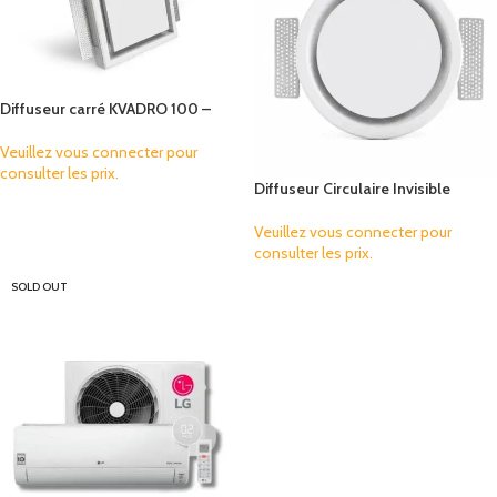
Diffuseur carré KVADRO 100 –
Insufflation / Extraction avec
régulateur de débit
Veuillez vous connecter pour
consulter les prix.
Diffuseur Circulaire Invisible
RONDO 100 avec Régulateur de
ur
Débit – Ventilation Design
Veuillez vous connecter pour
Premium ERGOVENT
consulter les prix.
SOLD OUT