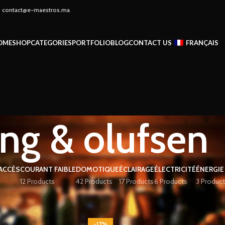
 - contact@e-maestros.ma
OME
SHOP
CATEGORIES
PORTFOLIO
BLOG
CONTACT US
FRANÇAIS
ng & olufsen
ACCÈS
COURANT FAIBLE
DOMOTIQUE
ÉCLAIRAGE
ÉLECTRICITÉ
ÉNERGIE
12 Products
42 Products
17 Products
6 Products
3 Product
n
Show
9
-17%