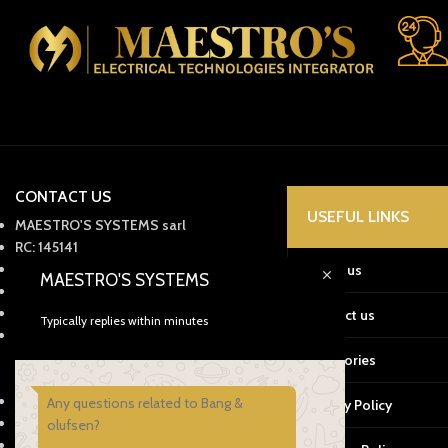
CONTACT US
USEFUL LINKS
MAESTRO'S SYSTEMS sarl
RC: 145141
ICE: 003420107000044
About us
MAESTRO'S SYSTEMS
IF : 60176550
Tax: 57228150
Contact us
Typically replies within minutes
Office: 05399-59910
Mobile: +212661345908
Categories
Whatsapp: +212661559019
29 Av. Omar Mokhtar, Tanger, 90060
Any questions related to Bang &
Privacy Policy
Email : contact@e-maestros.ma
olufsen?
Horaires Lun – Sam: 09:00 – 18:00