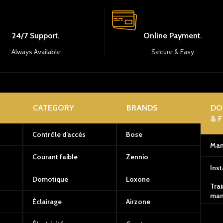
24/7 Support.
Online Payment.
Always Available
Secure & Easy
CATEGORY
BRANDS
DO
& 
Contrôle d’accès
Bose
Man
Courant faible
Zennio
Inst
Domotique
Loxone
Trai
man
Éclairage
Airzone