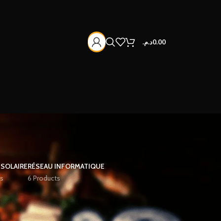
د.م.
0.00
 SOLAIRE
RÉSEAU INFORMATIQUE
s
6 Products
12
18
24