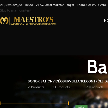
un – Sam: 09:00 – 18:00 - 29 Av. Omar Mokhtar, Tanger - Phone : 05399-59910
Skip to navigation
Skip to main content
H
Ba
SONORISATION
VIDÉOSURVEILLANCE
CONTRÔLE D’
21 Products
33 Products
28 Products
FILTER BY PRICE
Home
Bang & olufse
NEW