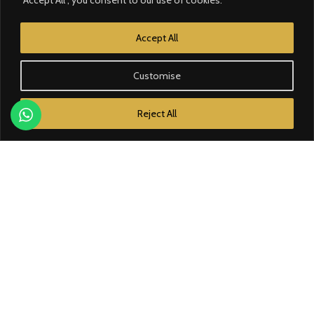
CATÉGORIE
Accept All
Contrôle d'accès
Customise
Courant faible
Reject All
Domotique
Éclairage
Électricité
Énergie solaire
MARQUES
Bose