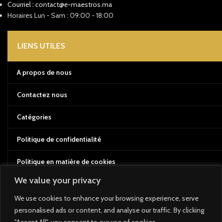
Courriel : contact@e-maestros.ma
Horaires Lun - Sam : 09:00 - 18:00
LIENS UTILES
A propos de nous
Contactez nous
Catégories
Politique de confidentialité
Politique en matière de cookies
We value your privacy
Conditions d'utilisation
We use cookies to enhance your browsing experience, serve
Politique de retour et de remboursement
personalised ads or content, and analyse our traffic. By clicking
"Accept All", you consent to our use of cookies.