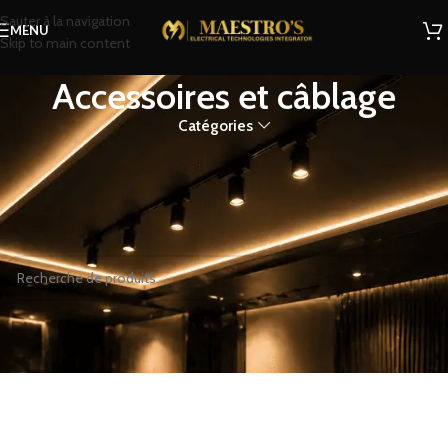
Sauter à la navigation
MENU
Skip to main content
Accessoires et câblage
Catégories
Accessoires et câblage
Accueil
Boutique
Éclairage
Éclairage DMX
Accessoires et câblage
Aucun produit ne correspond à votre sélection.
ur