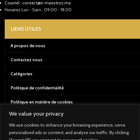
Courriel : contact@e-maestros.ma
Horaires Lun - Sam : 09:00 - 18:00
LIENS UTILES
A propos de nous
Contactez nous
Catégories
Politique de confidentialité
Politique en matière de cookies
We value your privacy
Conditions d'utilisation
We use cookies to enhance your browsing experience, serve
Politique de retour et de remboursement
personalised ads or content, and analyse our traffic. By clicking
"Accept All", you consent to our use of cookies.