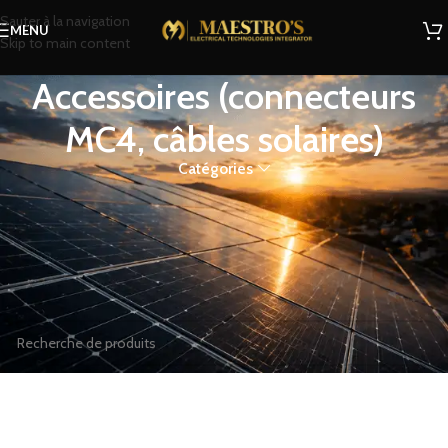
Sauter à la navigation
MENU
Skip to main content
Accessoires (connecteurs
MC4, câbles solaires)
Catégories
Accessoires (connecteurs MC4, câbles solaires)
Accueil
Boutique
Énergie solaire
Accessoires (connecteurs MC4, câbles solaires)
Aucun produit ne correspond à votre sélection.