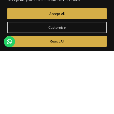
CATÉGORIE
Accept All
Contrôle d'accès
Customise
Courant faible
Reject All
Domotique
Éclairage
Électricité
Énergie solaire
MARQUES
Bose