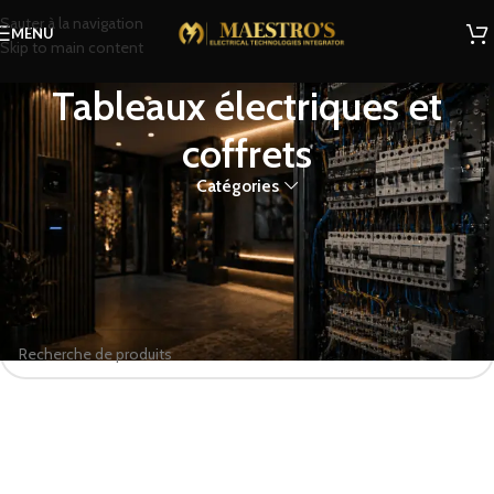
Sauter à la navigation
MENU
Skip to main content
Tableaux électriques et
coffrets
Catégories
Tableaux électriques et coffrets
Accueil
Boutique
Électricité
Tableaux électriques et coffrets
Aucun produit ne correspond à votre sélection.