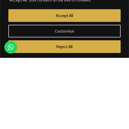
CATÉGORIE
Accept All
Contrôle d'accès
Customise
Courant faible
Reject All
Domotique
Éclairage
Électricité
Énergie solaire
MARQUES
Bose