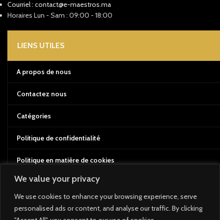
Courriel : contact@e-maestros.ma
Horaires Lun - Sam : 09:00 - 18:00
LIENS UTILES
A propos de nous
Contactez nous
Catégories
Politique de confidentialité
Politique en matière de cookies
We value your privacy
Conditions d'utilisation
We use cookies to enhance your browsing experience, serve
Politique de retour et de remboursement
personalised ads or content, and analyse our traffic. By clicking
"Accept All", you consent to our use of cookies.