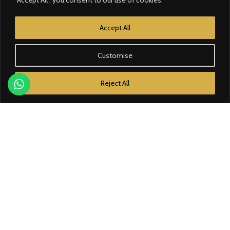
CATÉGORIE
Accept All
Contrôle d'accès
Customise
Courant faible
Reject All
Domotique
Éclairage
Électricité
Énergie solaire
MARQUES
Bose