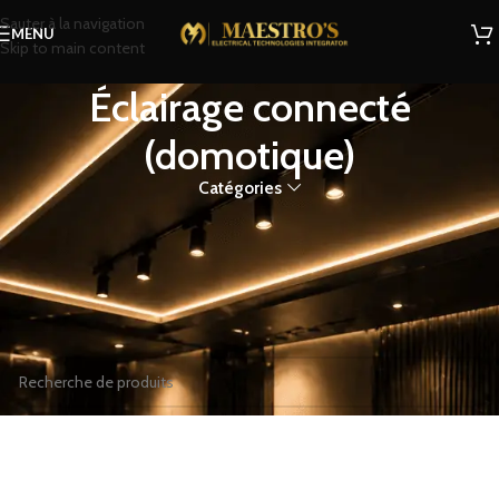
Sauter à la navigation
MENU
Skip to main content
Éclairage connecté
(domotique)
Catégories
Éclairage connecté (domotique)
Accueil
Boutique
Éclairage
Éclairage résidentiel
Éclairage connecté (domotique)
Aucun produit ne correspond à votre sélection.