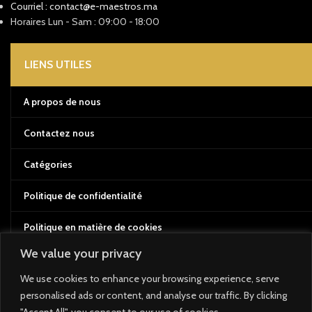
Courriel : contact@e-maestros.ma
Horaires Lun - Sam : 09:00 - 18:00
LIENS UTILES
A propos de nous
Contactez nous
Catégories
Politique de confidentialité
Politique en matière de cookies
We value your privacy
Conditions d'utilisation
We use cookies to enhance your browsing experience, serve
Politique de retour et de remboursement
personalised ads or content, and analyse our traffic. By clicking
"Accept All", you consent to our use of cookies.