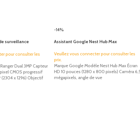
-14%
de surveillance
Assistant Google Nest Hub Max
u Ranger Dual
Veuillez vous connecter pour consulter les
er pour consulter les
prix.
Marque Google Modèle Nest Hub Max Écran
Ranger Dual 3MP Capteur
HD 10 pouces (1280 x 800 pixels) Caméra 6,
apixel CMOS progressif
mégapixels, angle de vue
(2304 x 1296) Objectif