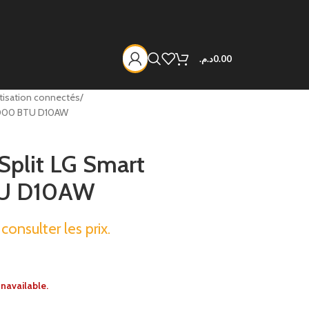
د.م.
0.00
tisation connectés
 9000 BTU D10AW
Split LG Smart
TU D10AW
onsulter les prix.
unavailable.