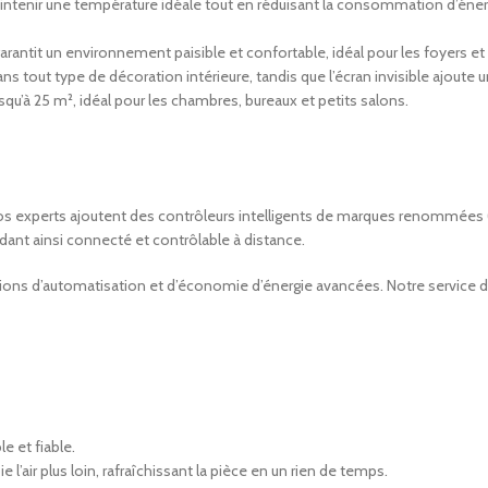
intenir une température idéale tout en réduisant la consommation d’éner
rantit un environnement paisible et confortable, idéal pour les foyers et 
 tout type de décoration intérieure, tandis que l’écran invisible ajoute 
usqu’à 25 m², idéal pour les chambres, bureaux et petits salons.
. Nos experts ajoutent des contrôleurs intelligents de marques renommé
ndant ainsi connecté et contrôlable à distance.
tions d’automatisation et d’économie d’énergie avancées. Notre service d’i
e et fiable.
l’air plus loin, rafraîchissant la pièce en un rien de temps.