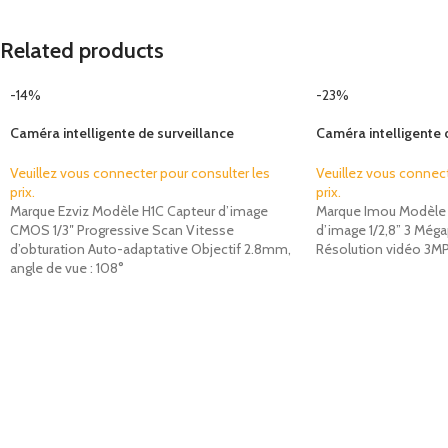
Related products
-14%
-23%
Caméra intelligente de surveillance
Caméra intelligente 
d’intérieur Ezviz H1C
d’intérieur 3MP Imo
Veuillez vous connecter pour consulter les
Veuillez vous connect
prix.
prix.
Marque Ezviz Modèle H1C Capteur d’image
Marque Imou Modèle 
CMOS 1/3″ Progressive Scan Vitesse
d’image 1/2,8” 3 Még
d’obturation Auto-adaptative Objectif 2.8mm,
Résolution vidéo 3MP 
angle de vue : 108°