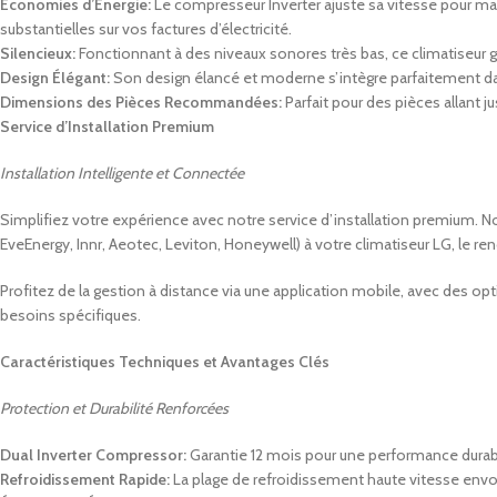
Économies d’Énergie:
Le compresseur Inverter ajuste sa vitesse pour ma
substantielles sur vos factures d’électricité.
Silencieux:
Fonctionnant à des niveaux sonores très bas, ce climatiseur ga
Design Élégant:
Son design élancé et moderne s’intègre parfaitement dans
Dimensions des Pièces Recommandées:
Parfait pour des pièces allant j
Service d’Installation Premium
Installation Intelligente et Connectée
Simplifiez votre expérience avec notre service d’installation premium
EveEnergy, Innr, Aeotec, Leviton, Honeywell) à votre climatiseur LG, le re
Profitez de la gestion à distance via une application mobile, avec des op
besoins spécifiques.
Caractéristiques Techniques et Avantages Clés
Protection et Durabilité Renforcées
Dual Inverter Compressor:
Garantie 12 mois pour une performance durabl
Refroidissement Rapide:
La plage de refroidissement haute vitesse envoie 