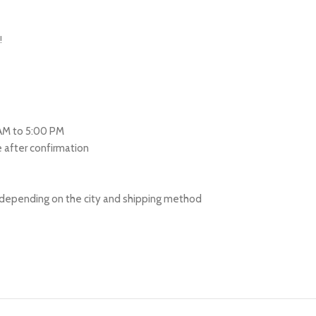
!
 AM to 5:00 PM
re after confirmation
s depending on the city and shipping method