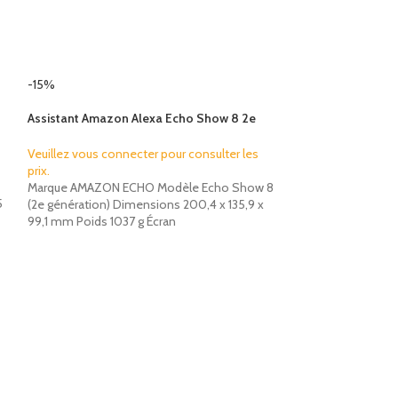
-15%
-32%
Assistant Amazon Alexa Echo Show 8 2e
gén.
Veuillez vous connecter pour consulter les
prix.
Marque AMAZON ECHO Modèle Echo Show 8
5
(2e génération) Dimensions 200,4 x 135,9 x
99,1 mm Poids 1037 g Écran
Assistant Amazon
Veuillez vous conn