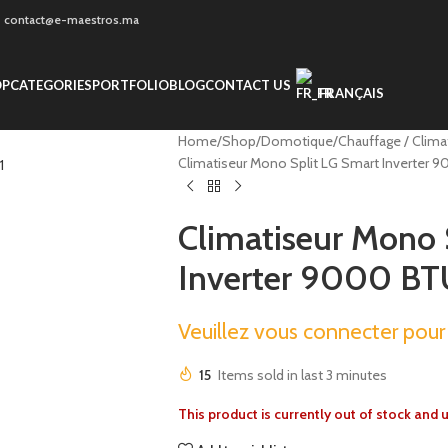
 - contact@e-maestros.ma
OP
CATEGORIES
PORTFOLIO
BLOG
CONTACT US
FRANÇAIS
Home
Shop
Domotique
Chauffage / Clima
Climatiseur Mono Split LG Smart Inverter
Climatiseur Mono 
Inverter 9000 B
Veuillez vous connecter pour c
15
Items sold in last 3 minutes
This product is currently out of stock and 