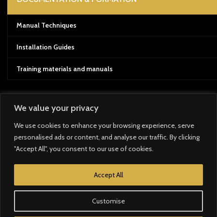
Manual Techniques
Installation Guides
Training materials and manuals
We value your privacy
Payment System:
We use cookies to enhance your browsing experience, serve
personalised ads or content, and analyse our traffic. By clicking
Shipping System:
"Accept All", you consent to our use of cookies.
Our Social Links:
Accept All
Customise
Developed with ❤️ by
AYAMER DIGITAL
All rights reserved 2025
E-