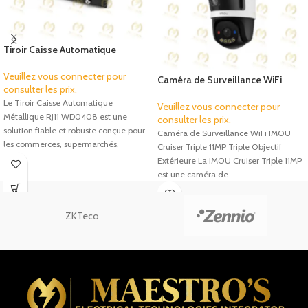
Tiroir Caisse Automatique
Métallique RJ11 4 Billets & 8
Pièces – WD0408
Veuillez vous connecter pour
Caméra de Surveillance WiFi
consulter les prix.
IMOU Cruiser Triple 11MP Triple
Le Tiroir Caisse Automatique
Objectif 360° Extérieure
Veuillez vous connecter pour
Métallique RJ11 WD0408 est une
consulter les prix.
solution fiable et robuste conçue pour
Caméra de Surveillance WiFi IMOU
les commerces, supermarchés,
Cruiser Triple 11MP Triple Objectif
restaurants, pharmacies
Extérieure La IMOU Cruiser Triple 11MP
est une caméra de
ZKTeco