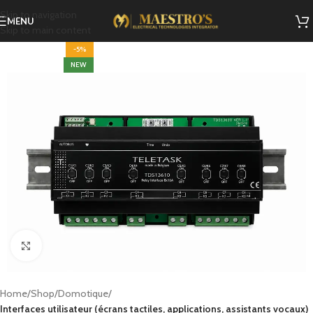
Skip to navigation
MENU
Skip to main content
-5%
NEW
Click to enlarge
Home
Shop
Domotique
Interfaces utilisateur (écrans tactiles, applications, assistants vocaux)