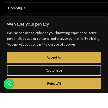
Domotique
Éclairage
We value your privacy
Électricité
We use cookies to enhance your browsing experience, serve
personalised ads or content, and analyse our traffic. By clicking
Énergie solaire
"Accept All", you consent to our use of cookies.
MARQUES
Accept All
Bose
Customise
Zennio
Reject All
Loxone
Airzone