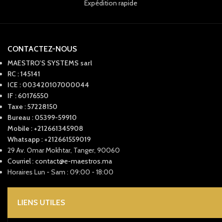
Expédition rapide
CONTACTEZ-NOUS
MAESTRO'S SYSTEMS sarl
RC : 145141
ICE : 003420107000044
IF : 60176550
Taxe : 57228150
Bureau : 05399-59910
Mobile : +212661345908
Whatsapp : +212661559019
29 Av. Omar Mokhtar, Tanger, 90060
Courriel : contact@e-maestros.ma
Horaires Lun - Sam : 09:00 - 18:00
LIENS UTILES