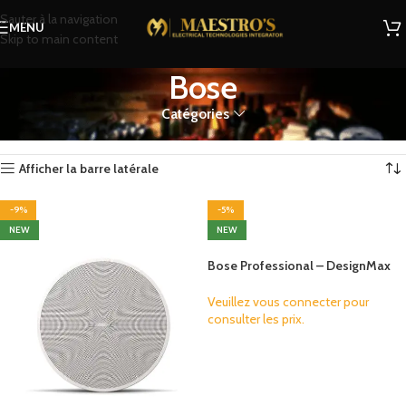
Sauter à la navigation
MENU
Skip to main content
Bose
Catégories
Accueil
Bose
5 résultats affichés
Afficher la barre latérale
-9%
-5%
NEW
NEW
Bose Professional – DesignMax
Luna DMLP88P
Veuillez vous connecter pour
consulter les prix.